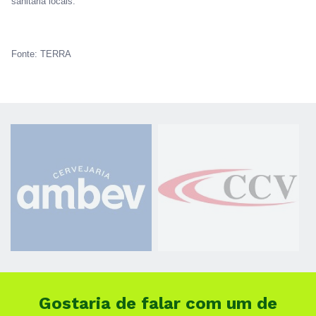
sanitária locais.
Fonte: TERRA
Gostaria de falar com um de