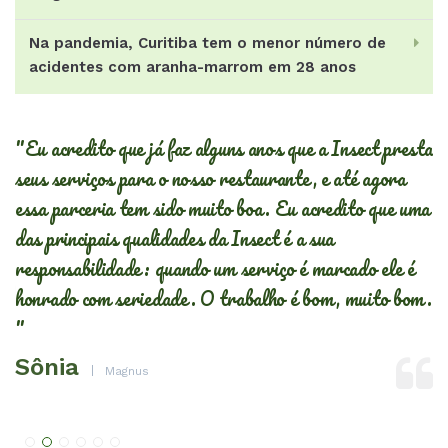
Na pandemia, Curitiba tem o menor número de
acidentes com aranha-marrom em 28 anos
"Eu acredito que já faz alguns anos que a Insect presta
"
seus serviços para o nosso restaurante, e até agora
se
essa parceria tem sido muito boa. Eu acredito que uma
r
das principais qualidades da Insect é a sua
E
responsabilidade: quando um serviço é marcado ele é
r
honrado com seriedade. O trabalho é bom, muito bom.
o
"
G
Sônia
Magnus